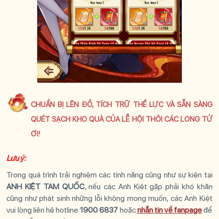
CHUẨN BỊ LÊN ĐỒ, TÍCH TRỮ THỂ LỰC VÀ SẴN SÀNG
QUÉT SẠCH KHO QUÀ CỦA LỄ HỘI THÔI CÁC LONG TỬ
ƠI!
Lưu ý:
Trong quá trình trải nghiệm các tính năng cũng như sự kiện tại
ANH KIỆT TAM QUỐC
, nếu các
Anh Kiệt
gặp phải khó khăn
cũng như phát sinh những lỗi không mong muốn, các
Anh Kiệt
vui lòng liên hệ hotline
1900 6837
hoặc
nhắn tin về fanpage
để