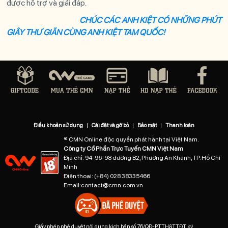
được hỗ trợ và giải đáp.
CHÚC CÁC ANH KIỆT CÓ NHỮNG PHÚT
GIÂY THƯ GIÃN CÙNG
ANH KIỆT TAM QUỐC
!
Điều khoản sử dụng
|
Cài đặt và gỡ bỏ
|
Bảo mật
|
Thanh toán
® CMN Online độc quyền phát hành tại Việt Nam.
Công ty Cổ Phần Trực Tuyến CMN Việt Nam
Địa chỉ: 94-96-98 đường B2, Phường An Khánh, TP. Hồ Chí
Minh
Điện thoại:
(+84) 028 38335466
Email:
contact@cmn.com.vn
Giấy phép phê duyệt nội dung kịch bản số 76/QĐ-PTTH&TTĐT ký