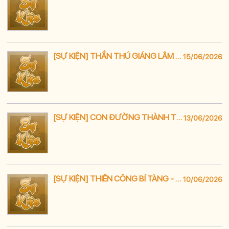
[SỰ KIỆN] THẦN THÚ GIÁNG LÂM – SĂN TÌM HOANG THÚ CỔ ĐẠI BẠCH TRẠCH
15/06/2026
[SỰ KIỆN] CON ĐƯỜNG THÀNH THẦN – SỞ HỮU ÁM LỮ BỐ
13/06/2026
[SỰ KIỆN] THIÊN CÔNG BÍ TÀNG - TRUY TÌM TÀNG BẢO BỊ CHÔN GIẤU
10/06/2026