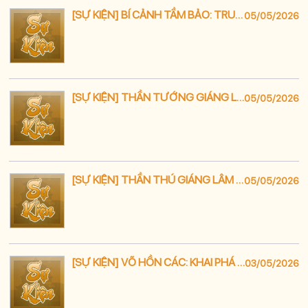
[SỰ KIỆN] BÍ CẢNH TẦM BẢO: TRUY TÌM CỔ VẬT – GIẢI MÃ KHO BÁU
05/05/2026
[SỰ KIỆN] THẦN TƯỚNG GIÁNG LÂM – CƠ HỘI SỞ HỮU TƯỚNG QUANG/ÁM GIỚI HẠN
05/05/2026
[SỰ KIỆN] THẦN THÚ GIÁNG LÂM – SĂN TÌM HOANG THÚ CỔ ĐẠI TỲ HƯU
05/05/2026
[SỰ KIỆN] VÕ HỒN CÁC: KHAI PHÁ CHIẾN HỒN – ĐỘT PHÁ CỰC HẠN
03/05/2026