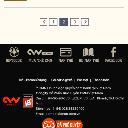
1
2
3
Điều khoản sử dụng
|
Cài đặt và gỡ bỏ
|
Bảo mật
|
Thanh toán
® CMN Online độc quyền phát hành tại Việt Nam.
Công ty Cổ Phần Trực Tuyến CMN Việt Nam
Địa chỉ: 94-96-98 đường B2, Phường An Khánh, TP. Hồ Chí
Minh
Điện thoại:
(+84) 028 38335466
Email:
contact@cmn.com.vn