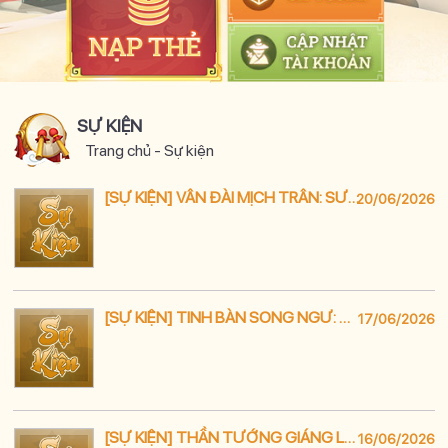
SỰ KIỆN
Trang chủ
-
Sự kiện
[SỰ KIỆN] VÂN ĐÀI MỊCH TRÂN: SƯU TẬP ĐÁ THẦN – KÍCH HOẠT Ý CHÍ
20/06/2026
[SỰ KIỆN] TINH BÀN SONG NGƯ: TÍCH CỰC QUAY - VẬN MAY SẼ ĐẾN
17/06/2026
[SỰ KIỆN] THẦN TƯỚNG GIÁNG LÂM – QUANG GIA CÁT LƯỢNG
16/06/2026