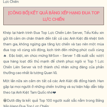
Lực Chiến:
[CÔNG BỐ] KẾT QUẢ BẢNG XẾP HẠNG ĐUA TOP
LỰC CHIẾN
Khép lại hành trình Đua Top Lực Chiến Liên Server, Tiểu Kiều xin
gửi lời cảm ơn chân thành đến tất cả các Anh Kiệt đã nhiệt tình
tham gia, không ngừng gia tăng lực chiến và tạo nên một mùa
đua top vô cùng sôi động, kịch tính đến những phút cuối cùng
🔥.
Đặc biệt, xin chúc mừng MrSon - Server 1 đã xuất sắc vượt
qua hàng loạt đối thủ mạnh để chinh phục ngôi vị Top 1 Lực
Chiến Liên Server và trở thành chủ nhân xứng đáng của phần
thưởng cao nhất là tượng Quan Vũ.
Một lần nữa xin cảm ơn tất cả các Anh Kiệt đã đồng hành. Hẹn
gặp lại mọi người ở những chiến trường và sự kiện hấp dẫn tiếp
theo tại Anh Kiệt Tam Quốc nhé❤️
🤩
Dưới đây là kết quả Top 100 người xuất sắc nằm trong Bảng
Xếp Hạng Đua Top Lực Chiến: