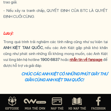
trao giải.
- Nếu xảy ra tranh chấp, QUYẾT ĐỊNH CỦA BTC LÀ QUYẾT
ĐỊNH CUỐI CÙNG.
Lưu ý:
Trong quá trình trải nghiệm các tính năng cũng như sự kiện tại
ANH KIỆT TAM QUỐC
, nếu các
Anh Kiệt
gặp phải khó khăn
cũng như phát sinh những lỗi không mong muốn, các
Anh Kiệt
vui lòng liên hệ hotline
1900 6837
hoặc
nhắn tin về fanpage
để
được hỗ trợ và giải đáp.
CHÚC CÁC ANH KIỆT CÓ NHỮNG PHÚT GIÂY THƯ
GIÃN CÙNG
ANH KIỆT TAM QUỐC
!