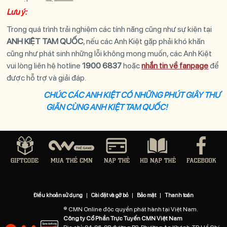
Lưu ý:
Trong quá trình trải nghiệm các tính năng cũng như sự kiện tại
ANH KIỆT TAM QUỐC
, nếu các
Anh Kiệt
gặp phải khó khăn
cũng như phát sinh những lỗi không mong muốn, các
Anh Kiệt
vui lòng liên hệ hotline
1900 6837
hoặc
nhắn tin về fanpage
để
được hỗ trợ và giải đáp.
CHÚC CÁC ANH KIỆT CÓ NHỮNG PHÚT GIÂY THƯ
GIÃN CÙNG
ANH KIỆT TAM QUỐC
!
Điều khoản sử dụng
|
Cài đặt và gỡ bỏ
|
Bảo mật
|
Thanh toán
® CMN Online độc quyền phát hành tại Việt Nam.
Công ty Cổ Phần Trực Tuyến CMN Việt Nam