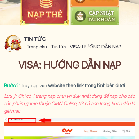
TIN TỨC
Trang chủ
-
Tin tức
-
VISA: HƯỚNG DẪN NẠP
VISA: HƯỚNG DẪN NẠP
Bước 1:
Truy cập vào
website theo link trong hình bên dưới
Lưu ý: Chỉ có 1 trang nap.cmn.vn duy nhất dùng để nạp cho các
sản phẩm game thuộc CMN Online, tất cả các trang khác đều là
giả mạo